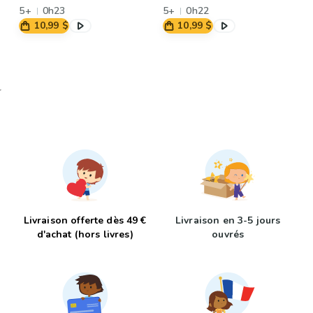
5+
0h23
histoire
5+
0h22
10,99 $
10,99 $
Livraison offerte dès 49 €
Livraison en 3-5 jours
d'achat (hors livres)
ouvrés