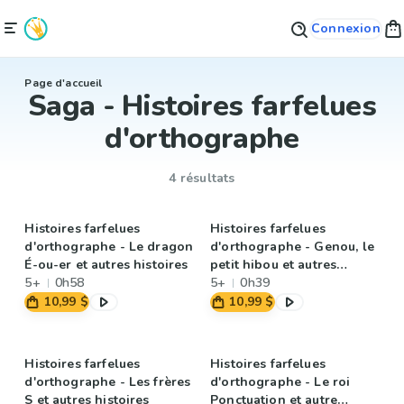
Connexion
Page d'accueil
Saga - Histoires farfelues
d'orthographe
4 résultats
Histoires farfelues
Histoires farfelues
d'orthographe - Le dragon
d'orthographe - Genou, le
É-ou-er et autres histoires
petit hibou et autres
5+
0h58
histoires
5+
0h39
10,99 $
10,99 $
Histoires farfelues
Histoires farfelues
d'orthographe - Les frères
d'orthographe - Le roi
S et autres histoires
Ponctuation et autre