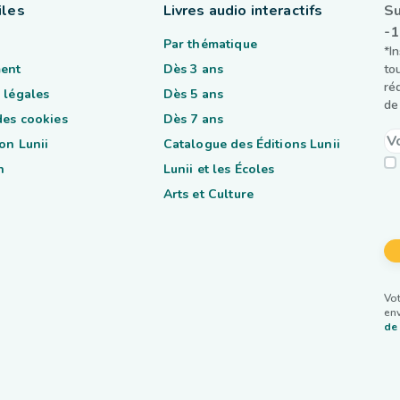
iles
Livres audio interactifs
Su
-
Par thématique
*I
ent
Dès 3 ans
to
ré
 légales
Dès 5 ans
de 
des cookies
Dès 7 ans
on Lunii
Catalogue des Éditions Lunii
n
Lunii et les Écoles
Arts et Culture
Vot
env
de 