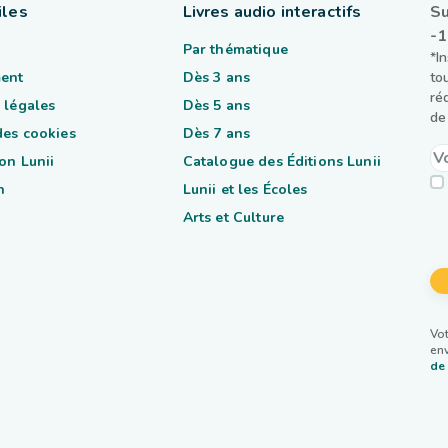
iles
Livres audio interactifs
Su
-
Par thématique
*I
ent
Dès 3 ans
to
ré
 légales
Dès 5 ans
de 
des cookies
Dès 7 ans
on Lunii
Catalogue des Éditions Lunii
n
Lunii et les Écoles
Arts et Culture
Vot
env
de 