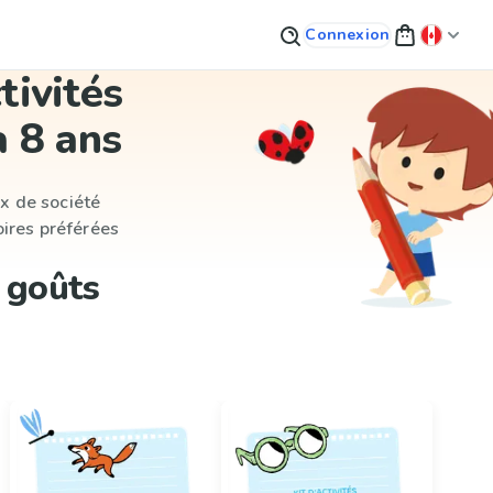
Connexion
tivités
à 8 ans
ux de société
oires préférées
s goûts