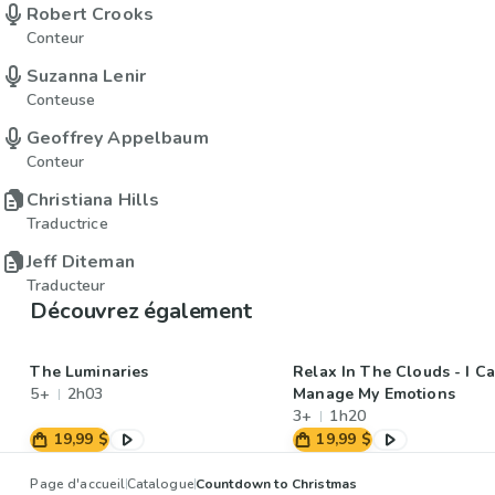
Robert Crooks
Conteur
Suzanna Lenir
Conteuse
Geoffrey Appelbaum
Conteur
Christiana Hills
Traductrice
Jeff Diteman
Traducteur
Découvrez également
The Luminaries
Relax In The Clouds - I C
5+
2h03
Manage My Emotions
3+
1h20
19,99 $
19,99 $
Page d'accueil
Catalogue
Countdown to Christmas