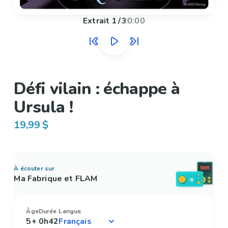
Extrait
1
/
3
0:00
Défi vilain : échappe à
Ursula !
19,99 $
À écouter sur
Ma Fabrique et FLAM
Âge
Durée
Langue
5+
0h42