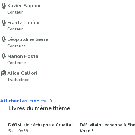
Xavier Fagnon
Conteur
Frantz Confiac
Conteur
Léopoldine Serre
Conteuse
Marion Posta
Conteuse
Alice Gallori
Traductrice
Afficher les crédits
Livres du même thème
Défi vilain : échappe à Cruella !
Défi vilain : échappe à Sh
5+
0h39
Khan !