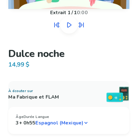
Extrait
1
/
1
0:00
Dulce noche
14,99 $
À écouter sur
Ma Fabrique et FLAM
Âge
Durée
Langue
3+
0h55