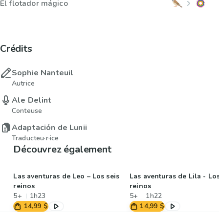
El flotador mágico
Crédits
Sophie Nanteuil
Autrice
Ale Delint
Conteuse
Adaptación de Lunii
Traducteu·r·ice
Découvrez également
Las aventuras de Leo – Los seis
Las aventuras de Lila - Los
reinos
reinos
5+
1h23
5+
1h22
14,99 $
14,99 $