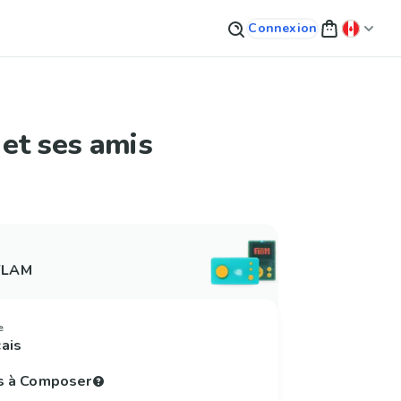
Connexion
et ses amis
 FLAM
e
çais
s à Composer