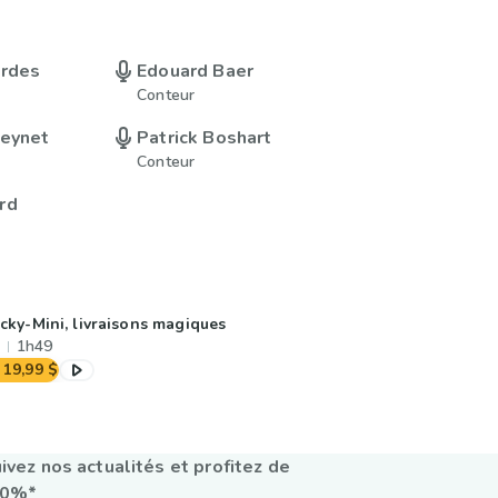
ordes
Edouard Baer
Conteur
Meynet
Patrick Boshart
Conteur
rd
cky-Mini, livraisons magiques
1h49
19,99 $
ivez nos actualités et profitez de
10%*