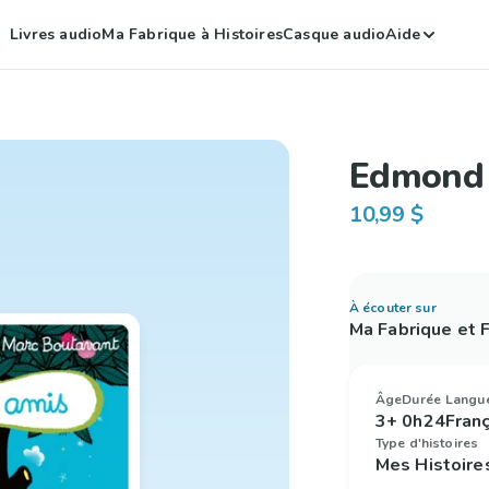
Livres audio
Ma Fabrique à Histoires
Casque audio
Aide
Edmond 
10,99 $
À écouter sur
Ma Fabrique et
Âge
Durée
Langu
3+
0h24
Fran
Type d'histoires
Mes Histoire