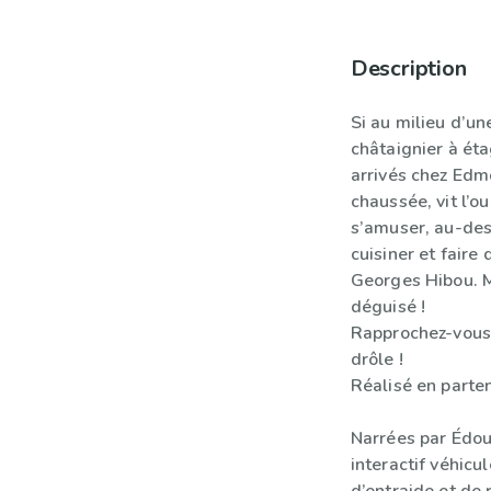
Description
Si au milieu d’un
châtaignier à ét
arrivés chez Edmo
chaussée, vit l’o
s’amuser, au-des
cuisiner et faire
Georges Hibou. Ma
déguisé !
Rapprochez-vous
drôle !
Réalisé en parten
Narrées par Édoua
interactif véhicu