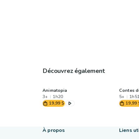
Découvrez également
Animatopia
Contes d
3+
1h20
5+
1h5
19,99 $
19,99 
À propos
Liens ut