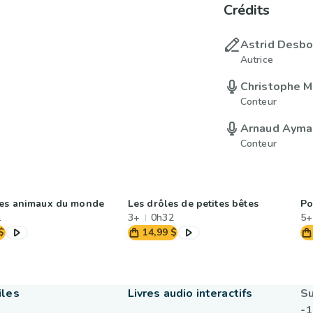
Crédits
Astrid Desb
Autrice
Christophe 
Conteur
Arnaud Ayma
Conteur
es animaux du monde
Les drôles de petites bêtes
Po
1
3+
0h32
5+
$
14,99 $
iles
Livres audio interactifs
Su
-