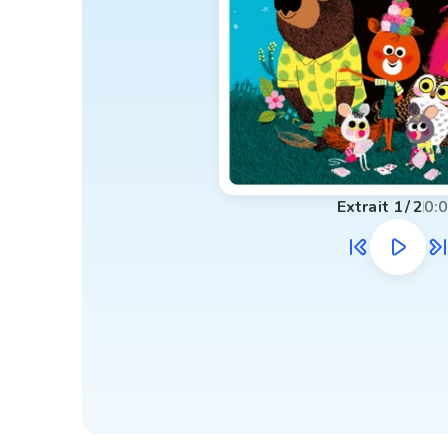
Extrait
1
/
2
0: