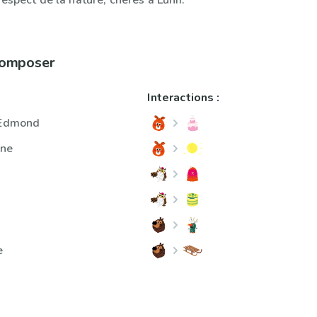
respect de la nature, chères à Lunii.
 composer
Interactions :
d'Edmond
une
e