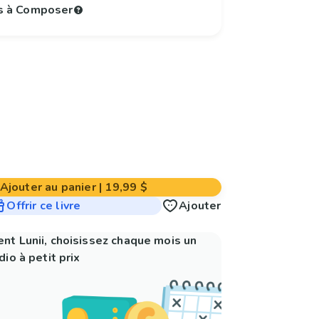
s à Composer
Ajouter au panier
|
19,99 $
Offrir ce livre
Ajouter
nt Lunii, choisissez chaque mois un
io à petit prix