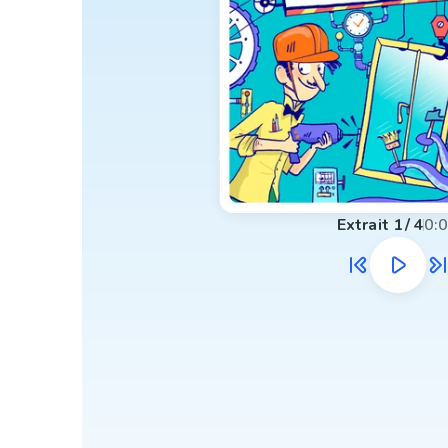
Extrait
1
/
4
0: