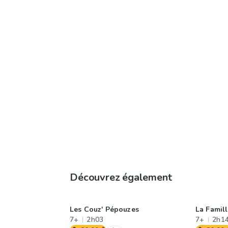
Découvrez également
Les Couz' Pépouzes
La Famil
7+
2h03
7+
2h1