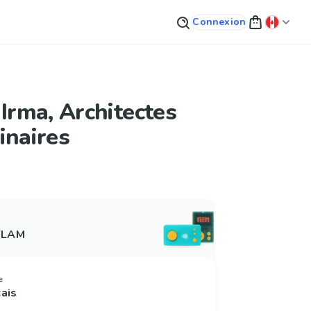
Connexion
 Irma, Architectes
inaires
 FLAM
e
çais