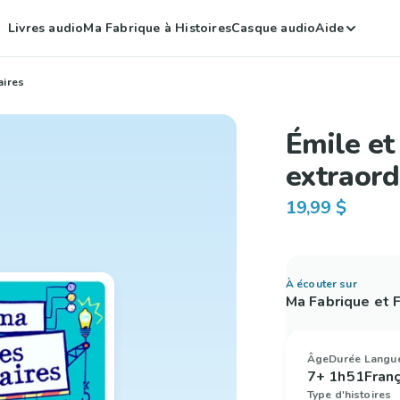
Livres audio
Ma Fabrique à Histoires
Casque audio
Aide
aires
Émile et
extraord
19,99 $
À écouter sur
Ma Fabrique et
Âge
Durée
Langu
7+
1h51
Fran
Type d'histoires