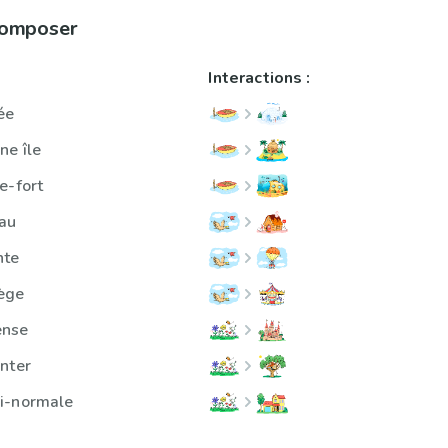
 composer
Interactions :
ée
ne île
e-fort
au
nte
ège
ense
nter
i-normale