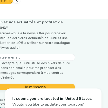
19,99 $
ivez nos actualités et profitez de
10%*
nscrivez-vous à la newsletter pour recevoir
utes les dernières actualités de Lunii et une
duction de 10% à utiliser sur notre catalogue
livres audio !
J’accepte que Lunii utilise des pixels de suivi
dans ses emails pour me proposer des
messages correspondant à mes centres
d'intérêt
Je m'inscris
It seems you are located in:
United States
re email est utilisé par Lunii uniquement pour vous
Would you like to update your location?
oyer notre newsletter. En savoir plus sur la
gestion
vos données et vos droits.