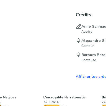
Crédits
Anne Schmau
Autrice
Alexandre Gi
Conteur
Barbara Bere
Conteuse
Afficher les cré
le Magicus
L'incroyable Narratomatic
Br
4
7+
2h16
7+