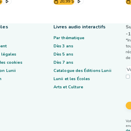
$
20,99 $
iles
Livres audio interactifs
Su
-
Par thématique
*I
ent
Dès 3 ans
to
ré
 légales
Dès 5 ans
de 
des cookies
Dès 7 ans
on Lunii
Catalogue des Éditions Lunii
n
Lunii et les Écoles
Arts et Culture
Vot
env
de 