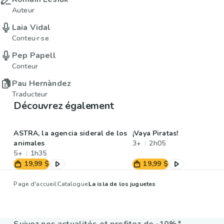
Auteur
Laia Vidal
Conteu·r·se
Pep Papell
Conteur
Pau Hernàndez
Traducteur
Découvrez également
ASTRA, la agencia sideral de los
¡Vaya Piratas!
animales
3+
2h05
5+
1h35
19,99 $
19,99 $
Page d'accueil
Catalogue
La isla de los juguetes