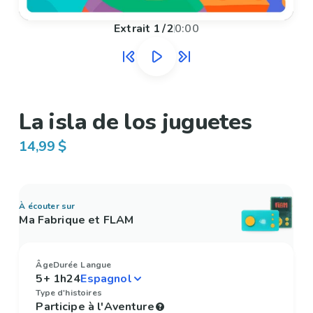
Extrait
1
/
2
0:00
La isla de los juguetes
14,99 $
À écouter sur
Ma Fabrique et FLAM
Âge
Durée
Langue
5+
1h24
Type d'histoires
Participe à l'Aventure