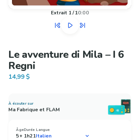
Extrait
1
/
1
0:00
Le avventure di Mila – I 6
Regni
14,99 $
À écouter sur
Ma Fabrique et FLAM
Âge
Durée
Langue
5+
1h21