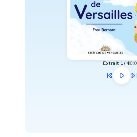
Extrait
1
/
4
0: