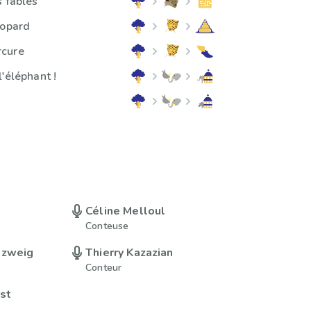
s fables
éopard
rcure
l'éléphant !
Céline Melloul
Conteuse
nzweig
Thierry Kazazian
Conteur
st