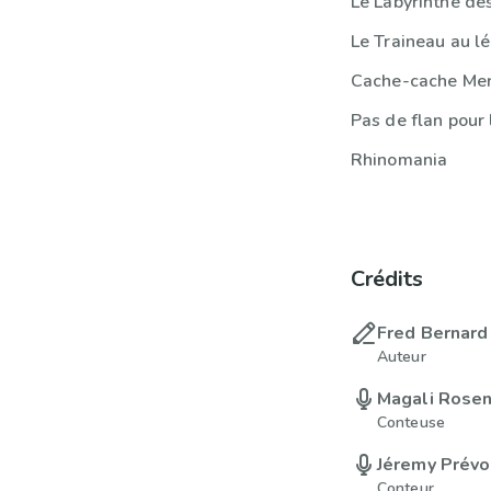
Le Labyrinthe de
Le Traineau au l
Cache-cache Me
Pas de flan pour 
Rhinomania
Crédits
Fred Bernard
Auteur
Magali Rose
Conteuse
Jéremy Prévo
Conteur