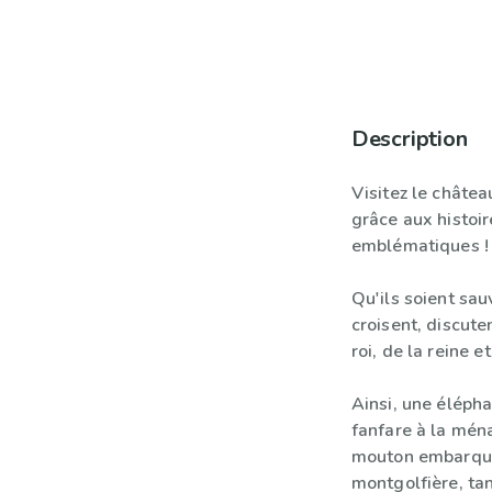
Description
Visitez le châtea
grâce aux histoi
emblématiques !
Qu'ils soient sa
croisent, discute
roi, de la reine e
Ainsi, une élépha
fanfare à la ména
mouton embarque
montgolfière, ta