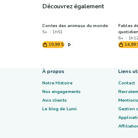
Découvrez également
Contes des animaux du monde
Fables d
5+
1h51
quotidie
6+
1h1
19,99 $
14,99 
À propos
Liens ut
Notre Histoire
Contact
Nos engagements
Recrutem
Avis clients
Mentions
Le blog de Lunii
Gestion 
Applicati
Affiliatio