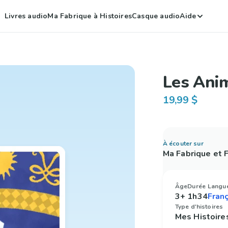
Livres audio
Ma Fabrique à Histoires
Casque audio
Aide
Les Anim
19,99 $
À écouter sur
Ma Fabrique et
Âge
Durée
Langu
3+
1h34
Type d'histoires
Mes Histoire