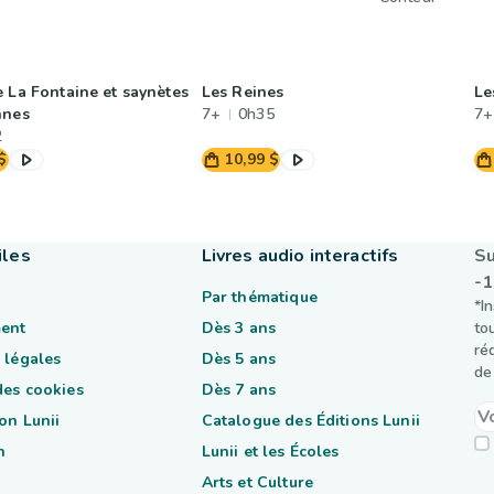
e La Fontaine et saynètes
Les Reines
Le
nnes
7+
0h35
7+
2
$
10,99 $
iles
Livres audio interactifs
Su
-
Par thématique
*I
ent
Dès 3 ans
to
ré
 légales
Dès 5 ans
de 
des cookies
Dès 7 ans
on Lunii
Catalogue des Éditions Lunii
n
Lunii et les Écoles
Arts et Culture