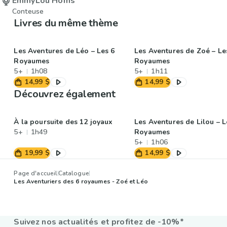
EmmyLou Homs
Conteuse
Livres du même thème
Les Aventures de Léo – Les 6
Les Aventures de Zoé – Le
Royaumes
Royaumes
5+
1h08
5+
1h11
14,99 $
14,99 $
Découvrez également
À la poursuite des 12 joyaux
Les Aventures de Lilou – L
5+
1h49
Royaumes
5+
1h06
19,99 $
14,99 $
Page d'accueil
Catalogue
Les Aventuriers des 6 royaumes - Zoé et Léo
Suivez nos actualités et profitez de -10%*