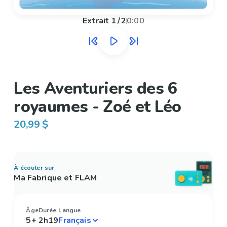
Extrait
1
/
2
0:00
Les Aventuriers des 6
royaumes - Zoé et Léo
20,99 $
À écouter sur
Ma Fabrique et FLAM
Âge
Durée
Langue
5+
2h19