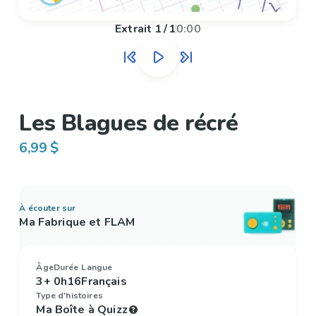
Extrait
1
/
1
0:00
Les Blagues de récré
6,99 $
À écouter sur
Ma Fabrique et FLAM
Âge
Durée
Langue
3+
0h16
Français
Type d'histoires
Ma Boîte à Quizz