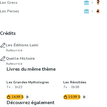
Les Grecs
Les Perses
Crédits
Les Éditions Lunii
Auteu·r·ice
Quelle Histoire
Auteu·r·ice
Livres du même thème
Les Grandes Mythologies
Les Révoltées
7+
1h23
7+
0h38
14,99 $
10,99 $
Découvrez également