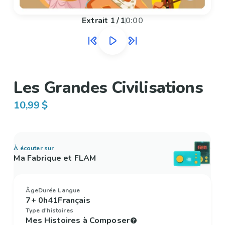
Extrait
1
/
1
0:00
Les Grandes Civilisations
10,99 $
À écouter sur
Ma Fabrique et FLAM
Âge
Durée
Langue
7+
0h41
Français
Type d'histoires
Mes Histoires à Composer