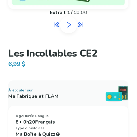
Extrait
1
/
1
0:00
Les Incollables CE2
6,99 $
À écouter sur
Ma Fabrique et FLAM
Âge
Durée
Langue
8+
0h20
Français
Type d'histoires
Ma Boîte à Quizz