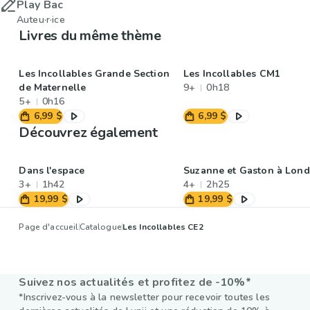
Play Bac
Auteu·r·ice
Livres du même thème
Les Incollables Grande Section
Les Incollables CM1
de Maternelle
9+
0h18
5+
0h16
6,99 $
6,99 $
Découvrez également
Dans l'espace
Suzanne et Gaston à Lond
3+
1h42
4+
2h25
19,99 $
19,99 $
Page d'accueil
Catalogue
Les Incollables CE2
Suivez nos actualités et profitez de -10%*
*Inscrivez-vous à la newsletter pour recevoir toutes les