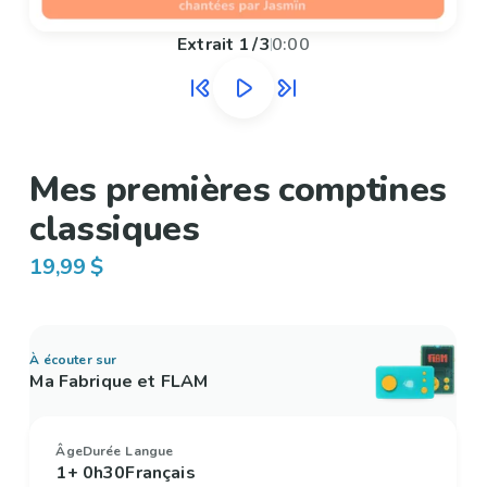
Extrait
1
/
3
0:00
Mes premières comptines
classiques
19,99 $
À écouter sur
Ma Fabrique et FLAM
Âge
Durée
Langue
1+
0h30
Français