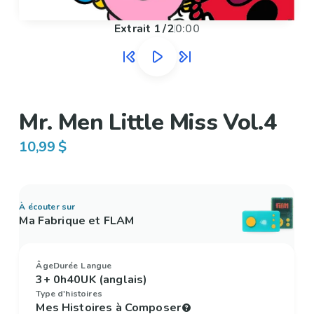
Extrait
1
/
2
0:00
Mr. Men Little Miss Vol.4
10,99 $
À écouter sur
Ma Fabrique et FLAM
Âge
Durée
Langue
3+
0h40
UK (anglais)
Type d'histoires
Mes Histoires à Composer