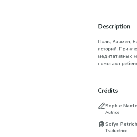
Description
Поль, Кармен, Ес
историй. Приклю
медитативных м
помогают ребёнк
Crédits
Sophie Nante
Autrice
Sofya Petric
Traductrice