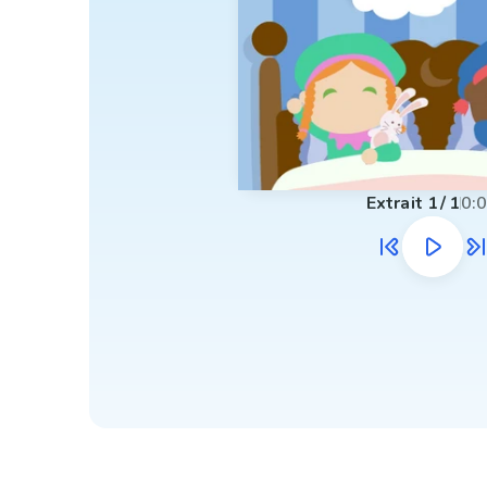
Extrait
1
/
1
0: