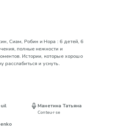
ин, Сиам, Робин и Нора : 6 детей, 6
чения, полные нежности и
оментов. Истории, которые хорошо
у расслабиться и уснуть.
uil
Манетина Татьяна
Conteu·r·se
henko