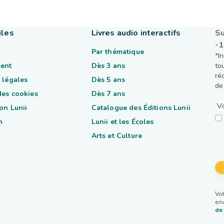
iles
Livres audio interactifs
Su
-
Par thématique
*I
ent
Dès 3 ans
to
ré
 légales
Dès 5 ans
de 
des cookies
Dès 7 ans
on Lunii
Catalogue des Éditions Lunii
n
Lunii et les Écoles
Arts et Culture
Vot
env
de 