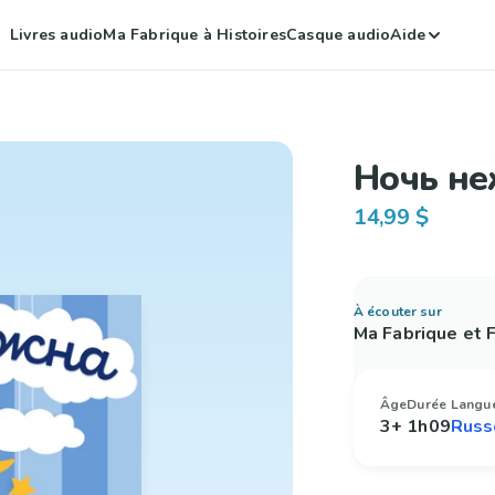
Livres audio
Ma Fabrique à Histoires
Casque audio
Aide
Ночь н
14,99 $
À écouter sur
Ma Fabrique et
Âge
Durée
Langu
3+
1h09