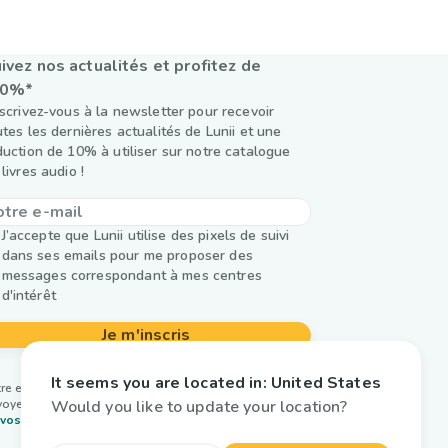
ivez nos actualités et profitez de
10%*
nscrivez-vous à la newsletter pour recevoir
utes les dernières actualités de Lunii et une
duction de 10% à utiliser sur notre catalogue
livres audio !
J’accepte que Lunii utilise des pixels de suivi
dans ses emails pour me proposer des
messages correspondant à mes centres
d'intérêt
Je m'inscris
It seems you are located in:
United States
re email est utilisé par Lunii uniquement pour vous
Would you like to update your location?
oyer notre newsletter. En savoir plus sur la
gestion
vos données et vos droits.