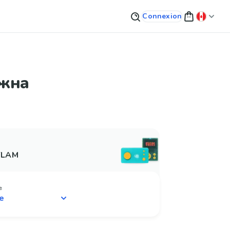
Connexion
ежна
 FLAM
e