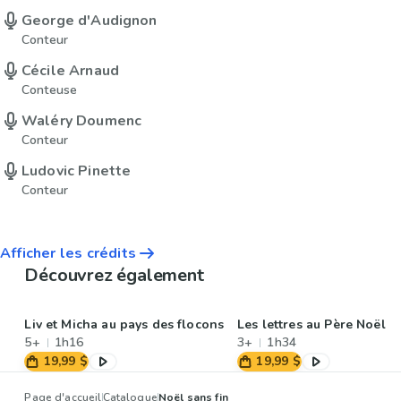
George d'Audignon
Conteur
Cécile Arnaud
Conteuse
Waléry Doumenc
Conteur
Ludovic Pinette
Conteur
Afficher les crédits
Découvrez également
Liv et Micha au pays des flocons
Les lettres au Père Noël
5+
1h16
3+
1h34
19,99 $
19,99 $
Page d'accueil
Catalogue
Noël sans fin