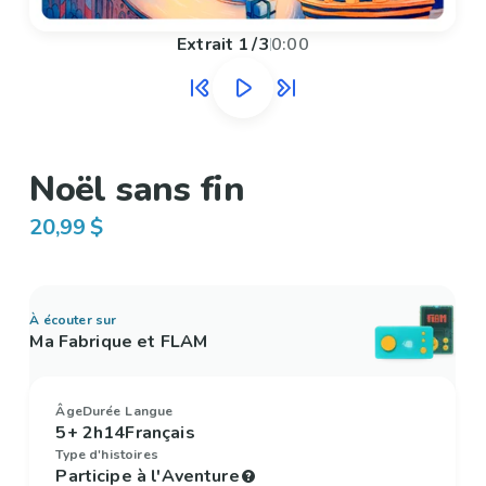
Extrait
1
/
3
0:00
Noël sans fin
20,99 $
À écouter sur
Ma Fabrique et FLAM
Âge
Durée
Langue
5+
2h14
Français
Type d'histoires
Participe à l'Aventure