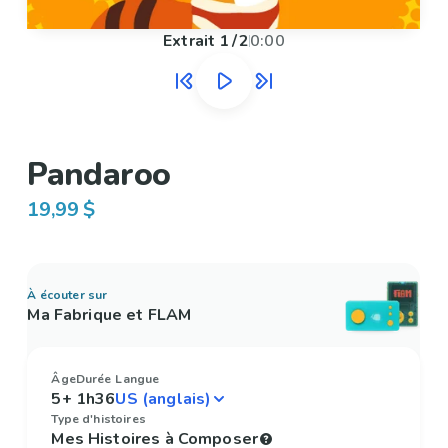
Extrait
1
/
2
0:00
Pandaroo
19,99 $
À écouter sur
Ma Fabrique et FLAM
Âge
Durée
Langue
5+
1h36
Type d'histoires
Mes Histoires à Composer