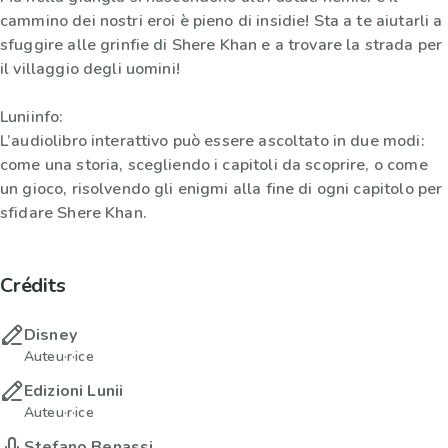
cammino dei nostri eroi è pieno di insidie! Sta a te aiutarli a
sfuggire alle grinfie di Shere Khan e a trovare la strada per
il villaggio degli uomini!
Luniinfo:
L’audiolibro interattivo può essere ascoltato in due modi:
come una storia, scegliendo i capitoli da scoprire, o come
un gioco, risolvendo gli enigmi alla fine di ogni capitolo per
sfidare Shere Khan.
Crédits
Disney
Auteu·r·ice
Edizioni Lunii
Auteu·r·ice
Stefano Benassi