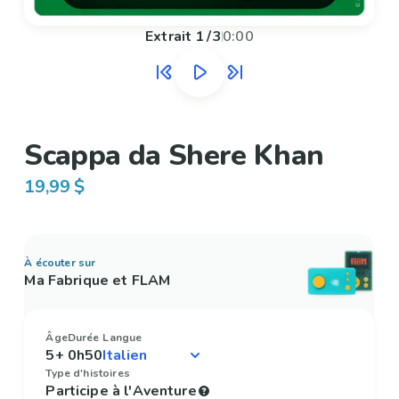
Extrait
1
/
3
0:00
Scappa da Shere Khan
19,99 $
À écouter sur
Ma Fabrique et FLAM
Âge
Durée
Langue
5+
0h50
Type d'histoires
Participe à l'Aventure