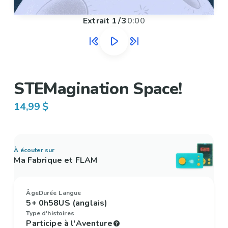
Extrait
1
/
3
0:00
STEMagination Space!
14,99 $
À écouter sur
Ma Fabrique et FLAM
Âge
Durée
Langue
5+
0h58
US (anglais)
Type d'histoires
Participe à l'Aventure