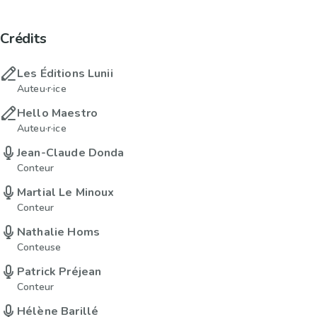
Crédits
Les Éditions Lunii
Auteu·r·ice
Hello Maestro
Auteu·r·ice
Jean-Claude Donda
Conteur
Martial Le Minoux
Conteur
Nathalie Homs
Conteuse
Patrick Préjean
Conteur
Hélène Barillé