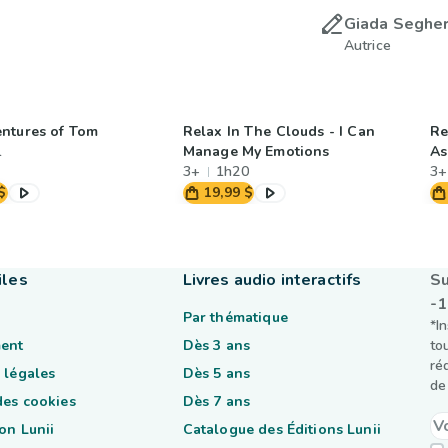
Giada Seghe
Autrice
ntures of Tom
Relax In The Clouds - I Can
Re
1
Manage My Emotions
As
3+
1h20
3+
$
19,99 $
iles
Livres audio interactifs
Su
-
Par thématique
*I
ent
Dès 3 ans
to
ré
 légales
Dès 5 ans
de 
des cookies
Dès 7 ans
on Lunii
Catalogue des Éditions Lunii