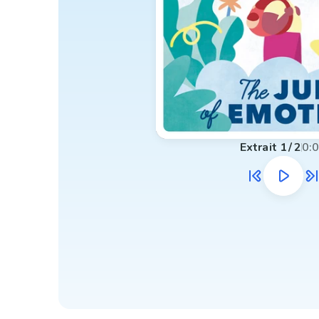
Extrait
1
/
2
0: