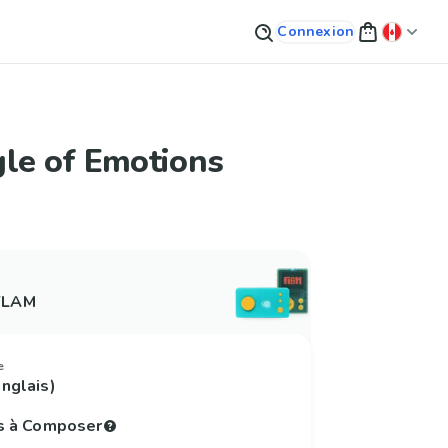
Connexion
le of Emotions
 FLAM
e
nglais)
s à Composer