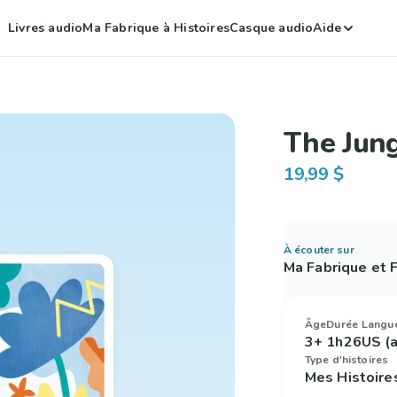
Livres audio
Ma Fabrique à Histoires
Casque audio
Aide
The Jung
19,99 $
À écouter sur
Ma Fabrique et
Âge
Durée
Langu
3+
1h26
US (a
Type d'histoires
Mes Histoire