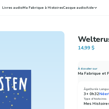
Livres audio
Ma Fabrique à Histoires
Casque audio
Aide
Welteru
14,99 $
À écouter sur
Ma Fabrique et
Âge
Durée
Langu
3+
0h32
Type d'histoires
Mes Histoire