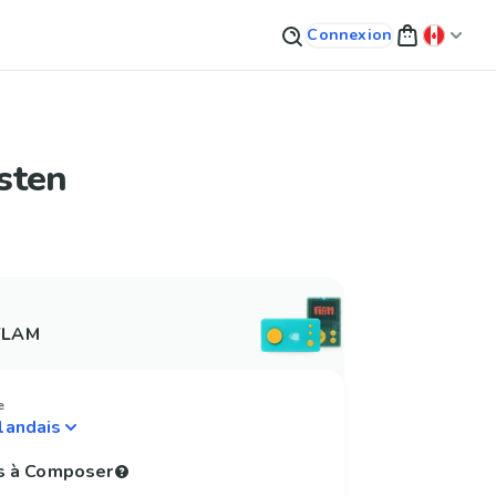
Connexion
sten
 FLAM
e
s à Composer