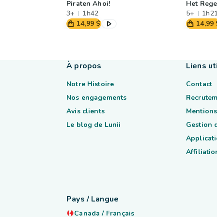
Piraten Ahoi!
Het Rege
3+
1h42
5+
1h2
14,99 $
14,99 
À propos
Liens ut
Notre Histoire
Contact
Nos engagements
Recrutem
Avis clients
Mentions
Le blog de Lunii
Gestion 
Applicati
Affiliatio
Pays / Langue
Canada
/
Français