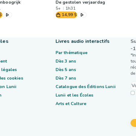
nboogrijk
De gestolen verjaardag
1
5+
1h31
$
14,99 $
iles
Livres audio interactifs
Su
-
Par thématique
*I
ent
Dès 3 ans
to
ré
 légales
Dès 5 ans
de 
des cookies
Dès 7 ans
on Lunii
Catalogue des Éditions Lunii
n
Lunii et les Écoles
Arts et Culture