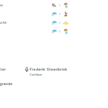
en
acht
ller
Frederik Steenbrink
Conteur
agrande