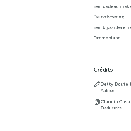
Een cadeau mak
De ontvoering
Een bijzondere n
Dromenland
Crédits
Betty Boutei
Autrice
Claudia Cas
Traductrice