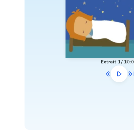
Extrait
1
/
1
0: