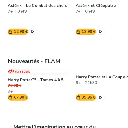
Astérix - Le Combat des chefs
Astérix et Cléopatre
7+
0h49
7+
0h49
12,90 €
12,90 €
Nouveautés - FLAM
Prix réduit
Harry Potter et La Coupe 
Harry Potter™ - Tomes 4 à 5
9+
21h30
79,90 €
9+
67,90 €
39,95 €
Mettre l’imagination au cœur du