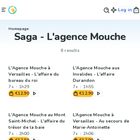
Log in
Homepage
Saga - L'agence Mouche
8 results
L'Agence Mouche à
L'Agence Mouche aux
Versailles - L'affaire du
Invalides - L'affaire
bureau du roi
Durandon
7+
1h29
7+
1h55
€12.90
€12.90
L'Agence Mouche au Mont
L’Agence Mouche à
Saint-Michel - L'affaire du
Versailles - Au secours de
trésor de la baie
Marie-Antoinette
7+
2h00
7+
2h06