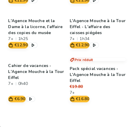
€12.90
€12.90
L'Agence Mouche et la
L'Agence Mouche à la Tour
Dame à la licorne, l'affaire
Eiffel - L'affaire des
des copies du musée
caisses piégées
7+
1h25
7+
1h34
€12.90
€12.90
Prix réduit
Cahier de vacances -
Pack spécial vacances -
L'Agence Mouche à la Tour
L'Agence Mouche à la Tour
Eiffel
Eiffel
7+
0h40
€19.80
7+
€6.90
€16.80