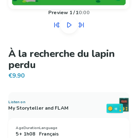
Preview
1
/
1
0:00
À la recherche du lapin
perdu
€9.90
Listen on
My Storyteller and FLAM
Age
Duration
Language
5+
1h08
Français