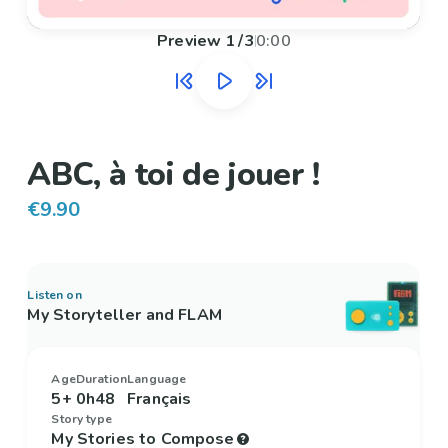
Preview
1
/
3
0:00
ABC, à toi de jouer !
€9.90
Listen on
My Storyteller and FLAM
Age
Duration
Language
5+
0h48
Français
Story type
My Stories to Compose