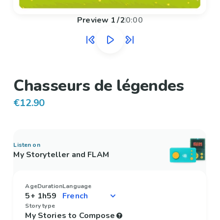
Preview
1
/
2
0:00
Chasseurs de légendes
€12.90
Listen on
My Storyteller and FLAM
Age
Duration
Language
5+
1h59
Story type
My Stories to Compose