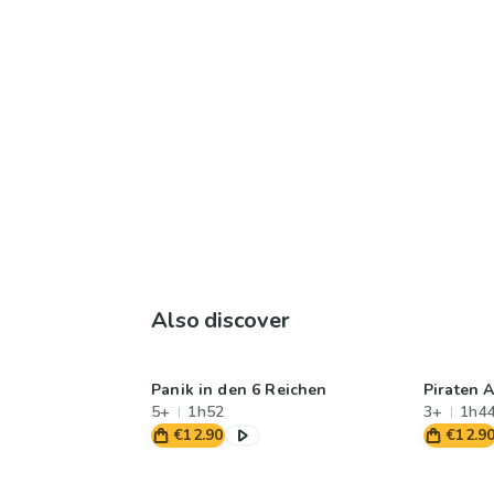
Also discover
Panik in den 6 Reichen
Piraten A
5+
1h52
3+
1h4
€12.90
€12.9