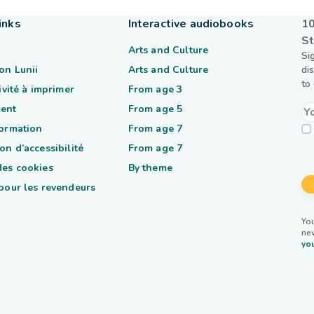
inks
Interactive audiobooks
10
St
Arts and Culture
Si
on Lunii
Arts and Culture
di
to
tivité à imprimer
From age 3
ent
From age 5
formation
From age 7
on d’accessibilité
From age 7
des cookies
By theme
 pour les revendeurs
You
ne
you