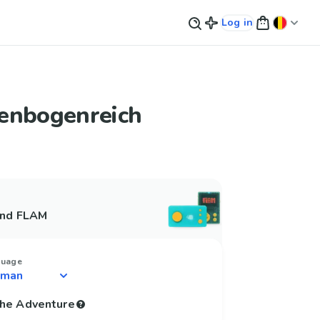
Log in
enbogenreich
and FLAM
guage
 the Adventure