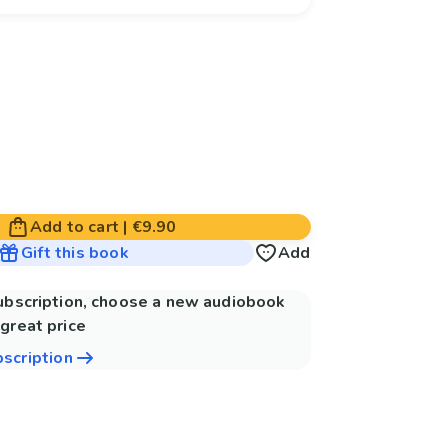
Add to cart
|
€9.90
Gift this book
Add
subscription, choose a new audiobook
great price
bscription