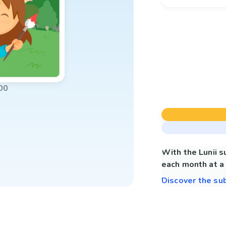
00
With the Lunii 
each month at a 
Discover the su