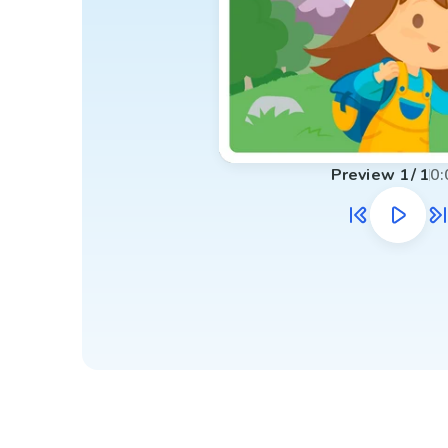
Preview
1
/
1
0: