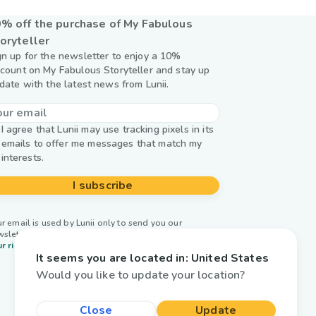
% off the purchase of My Fabulous
oryteller
gn up for the newsletter to enjoy a 10%
scount on My Fabulous Storyteller and stay up
 date with the latest news from Lunii.
I agree that Lunii may use tracking pixels in its
emails to offer me messages that match my
interests.
I subscribe
r email is used by Lunii only to send you our
wsletter. Learn more about
managing your data and
r rights.
It seems you are located in:
United States
Would you like to update your location?
Close
Update