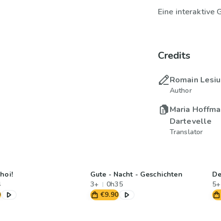
Eine interaktive 
Credits
Romain Lesi
Author
Maria Hoffma
Dartevelle
Translator
hoi!
Gute - Nacht - Geschichten
De
4
3+
0h35
5+
0
€9.90