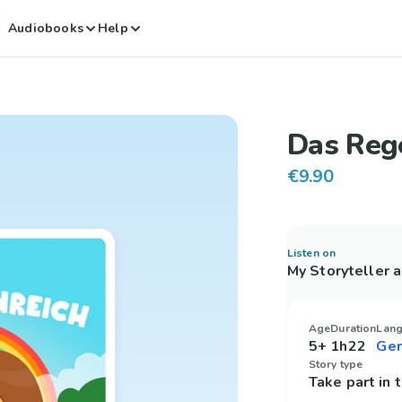
Audiobooks
Help
Das Reg
€9.90
Listen on
My Storyteller 
Age
Duration
Lan
5+
1h22
Story type
Take part in