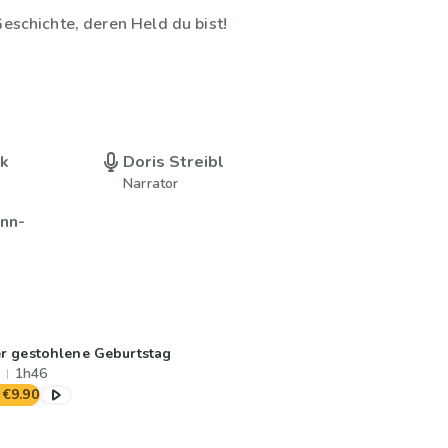
Geschichte, deren Held du bist!
uk
Doris Streibl
Narrator
nn-
r gestohlene Geburtstag
1h46
€9.90