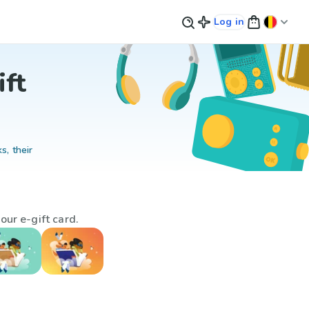
Log in
ift
s, their
our e-gift card.