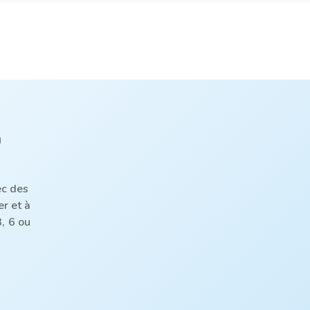
n
ec des
er et à
, 6 ou