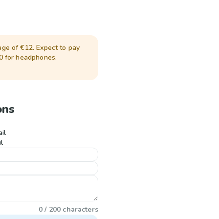
ge of €12. Expect to pay
0 for headphones.
ons
il
l
0 / 200 characters