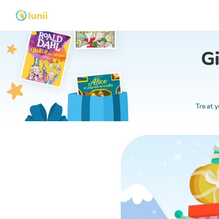
Gi
Treat y