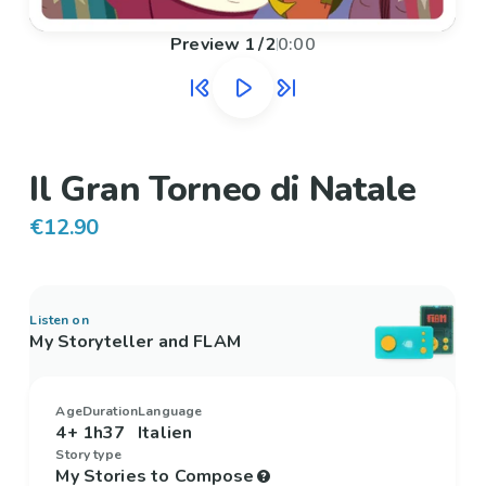
Preview
1
/
2
0:00
Il Gran Torneo di Natale
€12.90
Listen on
My Storyteller and FLAM
Age
Duration
Language
4+
1h37
Italien
Story type
My Stories to Compose