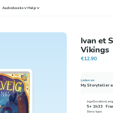
Audiobooks
Help
Ivan et 
Vikings
€12.90
Listen on
My Storyteller 
Age
Duration
Lan
5+
1h33
Fra
Story type