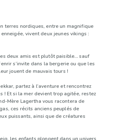
en terres nordiques, entre un magnifique
t enneigée, vivent deux jeunes vikings :
es deux amis est plutôt paisible… sauf
Fenrir s’invite dans la bergerie ou que les
 leur jouent de mauvais tours !
ekkar, partez à l’aventure et rencontrez
s ! Et si la mer devient trop agitée, restez
and-Mère Lagertha vous racontera de
gas, ces récits anciens peuplés de
eux puissants, ainsi que de créatures
eig, les enfants plongent dans un univers