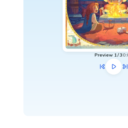
Preview
1
/
3
0: