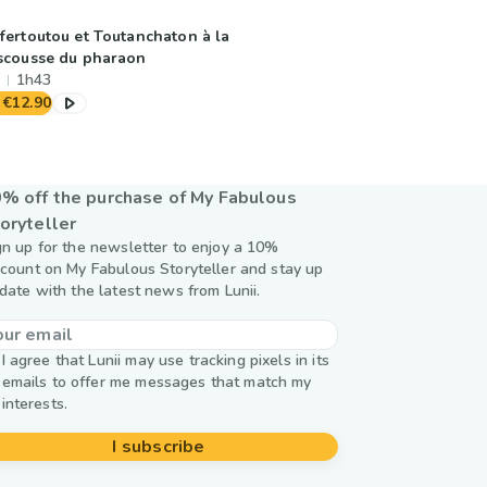
fertoutou et Toutanchaton à la
scousse du pharaon
1h43
€12.90
% off the purchase of My Fabulous
oryteller
gn up for the newsletter to enjoy a 10%
scount on My Fabulous Storyteller and stay up
 date with the latest news from Lunii.
I agree that Lunii may use tracking pixels in its
emails to offer me messages that match my
interests.
I subscribe