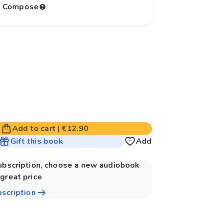
to Compose
Add to cart
|
€12.90
Gift this book
Add
subscription, choose a new audiobook
great price
bscription