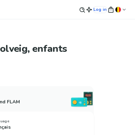
Log in
Solveig, enfants
and FLAM
guage
nçais