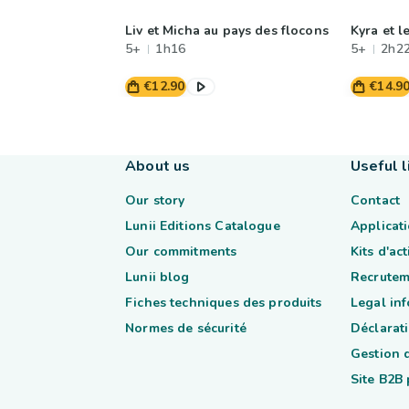
Liv et Micha au pays des flocons
Kyra et l
5+
1h16
5+
2h2
€12.90
€14.9
About us
Useful l
Our story
Contact
Lunii Editions Catalogue
Applicati
Our commitments
Kits d'ac
Lunii blog
Recrutem
Fiches techniques des produits
Legal in
Normes de sécurité
Déclarati
Gestion 
Site B2B