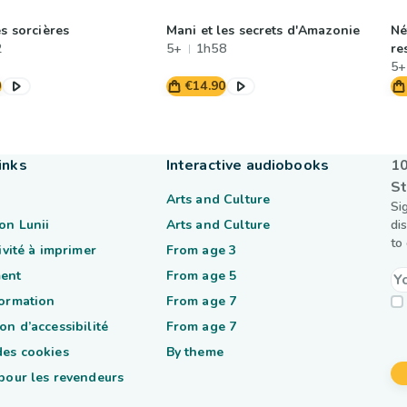
es sorcières
Mani et les secrets d'Amazonie
Né
2
5+
1h58
re
5+
0
€14.90
inks
Interactive audiobooks
10
St
Arts and Culture
Si
on Lunii
Arts and Culture
di
to
tivité à imprimer
From age 3
ent
From age 5
formation
From age 7
on d’accessibilité
From age 7
des cookies
By theme
 pour les revendeurs