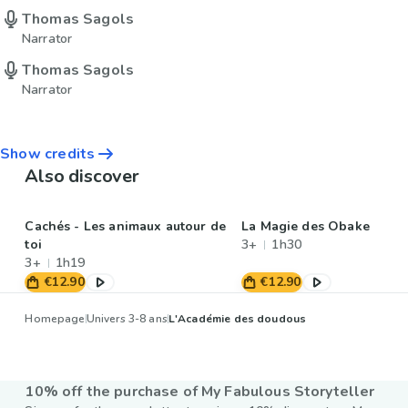
Thomas Sagols
Narrator
Thomas Sagols
Narrator
Show credits
Also discover
Cachés - Les animaux autour de
La Magie des Obake
toi
3+
1h30
3+
1h19
€12.90
€12.90
Homepage
Univers 3-8 ans
L'Académie des doudous
10% off the purchase of My Fabulous Storyteller