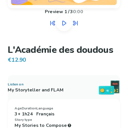
Preview
1
/
3
0:00
L'Académie des doudous
€12.90
Listen on
My Storyteller and FLAM
Age
Duration
Language
3+
1h24
Français
Story type
My Stories to Compose