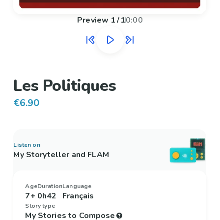
Preview
1
/
1
0:00
Les Politiques
€6.90
Listen on
My Storyteller and FLAM
Age
Duration
Language
7+
0h42
Français
Story type
My Stories to Compose