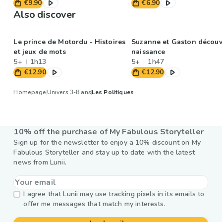
€9.90
€6.90
Also discover
Le prince de Motordu - Histoires
Suzanne et Gaston découv
et jeux de mots
naissance
5+
1h13
5+
1h47
€12.90
€12.90
Homepage
Univers 3-8 ans
Les Politiques
10% off the purchase of My Fabulous Storyteller
Sign up for the newsletter to enjoy a 10% discount on My
Fabulous Storyteller and stay up to date with the latest
news from Lunii.
I agree that Lunii may use tracking pixels in its emails to
offer me messages that match my interests.