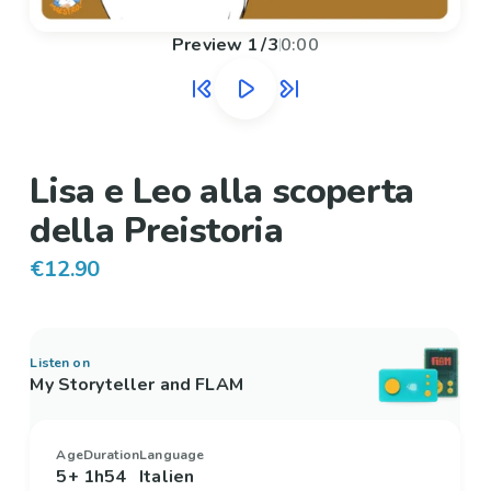
Preview
1
/
3
0:00
Lisa e Leo alla scoperta
della Preistoria
€12.90
Listen on
My Storyteller and FLAM
Age
Duration
Language
5+
1h54
Italien