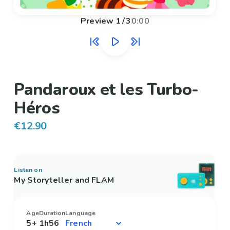
Preview
1
/
3
0:00
Pandaroux et les Turbo-
Héros
€12.90
Listen on
My Storyteller and FLAM
Age
Duration
Language
5+
1h56