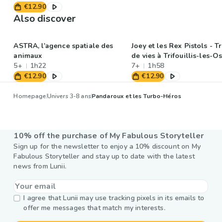
€12.90
Also discover
ASTRA, l’agence spatiale des
Joey et les Rex Pistols - 
animaux
de vies à Trifouillis-les-O
5+
1h22
7+
1h58
€12.90
€12.90
Homepage
Univers 3-8 ans
Pandaroux et les Turbo-Héros
10% off the purchase of My Fabulous Storyteller
Sign up for the newsletter to enjoy a 10% discount on My
Fabulous Storyteller and stay up to date with the latest
news from Lunii.
I agree that Lunii may use tracking pixels in its emails to
offer me messages that match my interests.