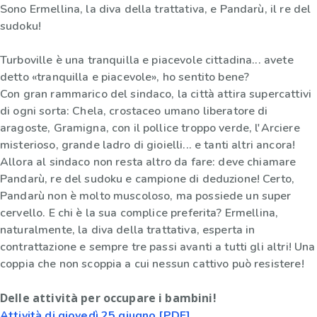
Sono Ermellina, la diva della trattativa, e Pandarù, il re del
sudoku!
Turboville è una tranquilla e piacevole cittadina... avete
detto «tranquilla e piacevole», ho sentito bene?
Con gran rammarico del sindaco, la città attira supercattivi
di ogni sorta: Chela, crostaceo umano liberatore di
aragoste, Gramigna, con il pollice troppo verde, l'Arciere
misterioso, grande ladro di gioielli... e tanti altri ancora!
Allora al sindaco non resta altro da fare: deve chiamare
Pandarù, re del sudoku e campione di deduzione! Certo,
Pandarù non è molto muscoloso, ma possiede un super
cervello. E chi è la sua complice preferita? Ermellina,
naturalmente, la diva della trattativa, esperta in
contrattazione e sempre tre passi avanti a tutti gli altri! Una
coppia che non scoppia a cui nessun cattivo può resistere!
Delle attività per occupare i bambini!
Attività di giovedì 25 giugno [PDF]