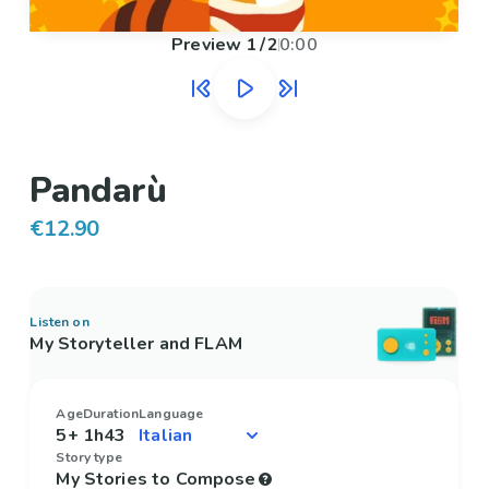
Preview
1
/
2
0:00
Pandarù
€12.90
Listen on
My Storyteller and FLAM
Age
Duration
Language
5+
1h43
Story type
My Stories to Compose