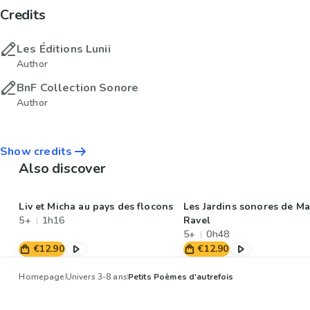
Credits
Les Éditions Lunii
Author
BnF Collection Sonore
Author
Show credits
Also discover
Liv et Micha au pays des flocons
Les Jardins sonores de Ma
5+
1h16
Ravel
5+
0h48
€12.90
€12.90
Homepage
Univers 3-8 ans
Petits Poèmes d'autrefois