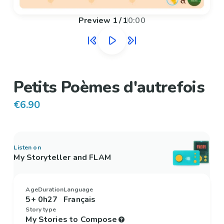
Preview
1
/
1
0:00
Petits Poèmes d'autrefois
€6.90
Listen on
My Storyteller and FLAM
Age
Duration
Language
5+
0h27
Français
Story type
My Stories to Compose