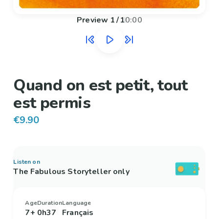
Preview
1
/
1
0:00
Quand on est petit, tout
est permis
€9.90
Listen on
The Fabulous Storyteller only
Age
Duration
Language
7+
0h37
Français