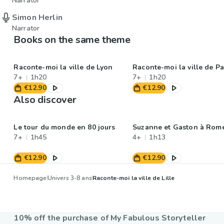
Narrator
Simon Herlin
Narrator
Books on the same theme
Raconte-moi la ville de Lyon
Raconte-moi la ville de Pa
7+
1h20
7+
1h20
€12.90
€12.90
Also discover
Le tour du monde en 80 jours
Suzanne et Gaston à Rom
7+
1h45
4+
1h13
€12.90
€12.90
Homepage
Univers 3-8 ans
Raconte-moi la ville de Lille
10% off the purchase of My Fabulous Storyteller