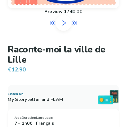
Preview
1
/
4
0:00
Raconte-moi la ville de
Lille
€12.90
Listen on
My Storyteller and FLAM
Age
Duration
Language
7+
1h06
Français