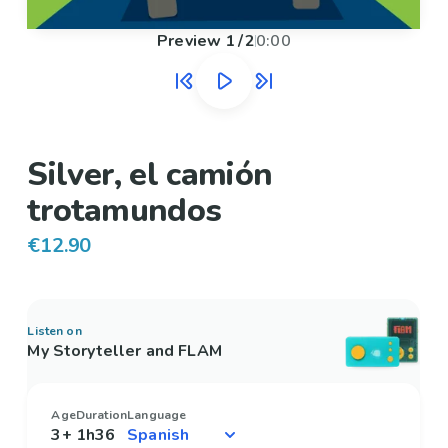
Preview
1
/
2
0:00
Silver, el camión
trotamundos
€12.90
Listen on
My Storyteller and FLAM
Age
Duration
Language
3+
1h36