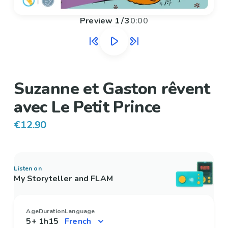
Preview
1
/
3
0:00
Suzanne et Gaston rêvent
avec Le Petit Prince
€12.90
Listen on
My Storyteller and FLAM
Age
Duration
Language
5+
1h15