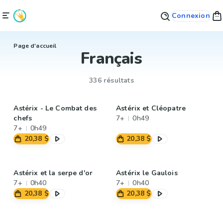
Connexion
Page d'accueil
Français
336 résultats
Astérix - Le Combat des
Astérix et Cléopatre
chefs
7+
0h49
7+
0h49
20,38 $
20,38 $
Astérix et la serpe d'or
Astérix le Gaulois
7+
0h40
7+
0h40
20,38 $
20,38 $