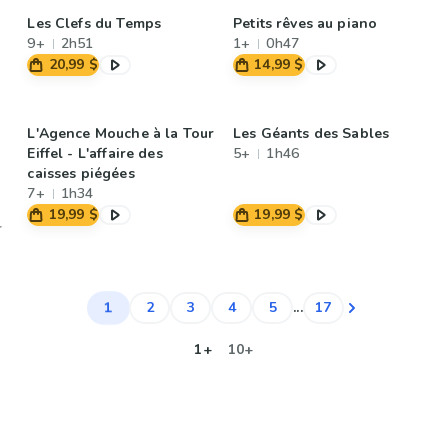
Les Clefs du Temps
Petits rêves au piano
9+
2h51
1+
0h47
20,99 $
14,99 $
L'Agence Mouche à la Tour
Les Géants des Sables
Eiffel - L'affaire des
5+
1h46
caisses piégées
7+
1h34
19,99 $
19,99 $
1
2
3
4
5
...
17
1+
10+