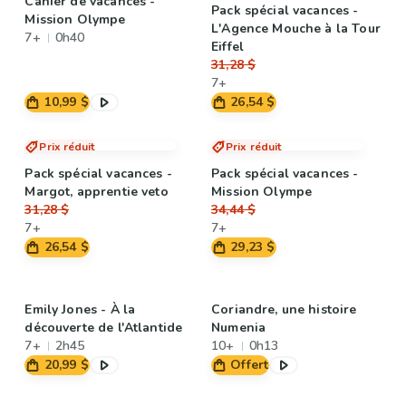
Cahier de vacances -
Pack spécial vacances -
Mission Olympe
L'Agence Mouche à la Tour
7+
0h40
Eiffel
31,28 $
7+
10,99 $
26,54 $
Prix réduit
Prix réduit
Pack spécial vacances -
Pack spécial vacances -
Margot, apprentie veto
Mission Olympe
31,28 $
34,44 $
7+
7+
26,54 $
29,23 $
Emily Jones - À la
Coriandre, une histoire
découverte de l'Atlantide
Numenia
7+
2h45
10+
0h13
20,99 $
Offert