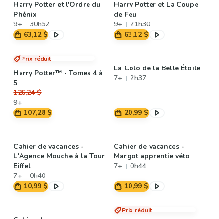
Harry Potter et l'Ordre du
Harry Potter et La Coupe
Phénix
de Feu
9+
30h52
9+
21h30
63,12 $
63,12 $
Prix réduit
La Colo de la Belle Étoile
Harry Potter™ - Tomes 4 à
7+
2h37
5
126,24 $
9+
107,28 $
20,99 $
Cahier de vacances -
Cahier de vacances -
L'Agence Mouche à la Tour
Margot apprentie véto
Eiffel
7+
0h44
7+
0h40
10,99 $
10,99 $
Prix réduit