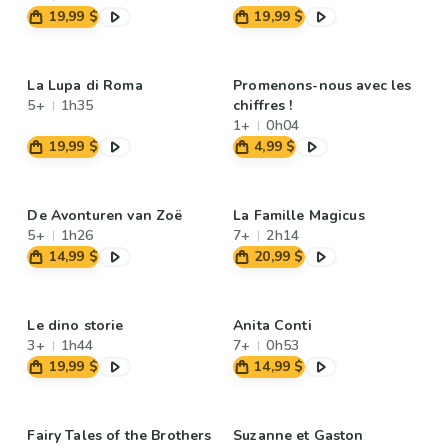
19,99 $
19,99 $
La Lupa di Roma
Promenons-nous avec les
5+
1h35
chiffres !
1+
0h04
19,99 $
4,99 $
De Avonturen van Zoë
La Famille Magicus
5+
1h26
7+
2h14
14,99 $
20,99 $
Le dino storie
Anita Conti
3+
1h44
7+
0h53
19,99 $
14,99 $
Fairy Tales of the Brothers
Suzanne et Gaston