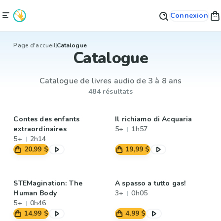
Connexion
Page d'accueil
Catalogue
Catalogue
Catalogue de livres audio de 3 à 8 ans
484 résultats
Contes des enfants
Il richiamo di Acquaria
extraordinaires
5+
1h57
5+
2h14
20,99 $
19,99 $
STEMagination: The
A spasso a tutto gas!
Human Body
3+
0h05
5+
0h46
14,99 $
4,99 $