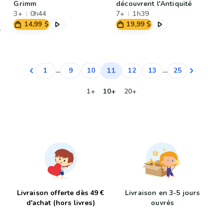
Grimm
découvrent l'Antiquité
3+
0h44
7+
1h39
14,99 $
19,99 $
11
1
...
9
10
12
13
...
25
1+
10+
20+
Livraison offerte dès 49 €
Livraison en 3-5 jours
d'achat (hors livres)
ouvrés