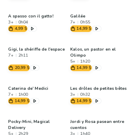
A spasso con il gatto!
Galilée
3+
0h04
7+
0h55
4,99 $
14,99 $
Gigi, la shériffe de l'espace
Kalos, un pastor en el
7+
2h11
Olimpo
5+
1h20
20,99 $
14,99 $
Caterina de' Medici
Les drôles de petites bêtes
7+
1h00
3+
0h32
14,99 $
14,99 $
Pocky-Mini, Magical
Jordi y Rosa pasean entre
Delivery
cuentos
5+
2h29
3+
1h40