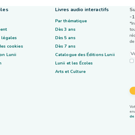
iles
Livres audio interactifs
Su
-
Par thématique
*I
ent
Dès 3 ans
to
ré
 légales
Dès 5 ans
de 
des cookies
Dès 7 ans
on Lunii
Catalogue des Éditions Lunii
n
Lunii et les Écoles
Arts et Culture
Vot
env
de 