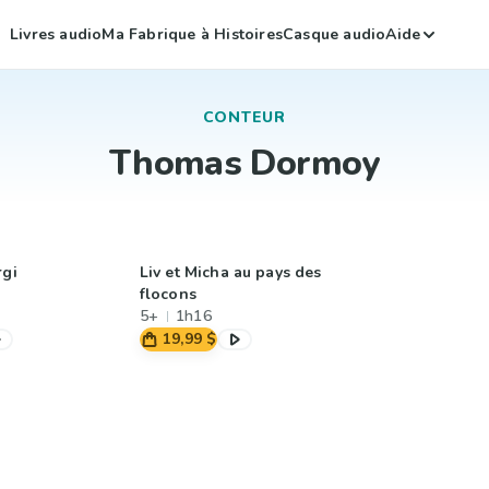
Livres audio
Ma Fabrique à Histoires
Casque audio
Aide
CONTEUR
Thomas Dormoy
rgi
Liv et Micha au pays des
flocons
5+
1h16
19,99 $