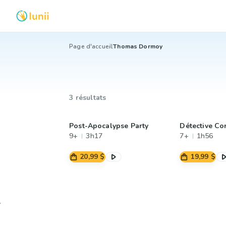
Page d'accueil
Thomas Dormoy
3 résultats
Post-Apocalypse Party
Détective Co
9+
3h17
7+
1h56
20,99 $
19,99 $