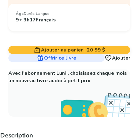
Âge
Durée
Langue
9+
3h17
Français
Ajouter au panier
|
20,99 $
Offrir ce livre
Ajouter
Avec l’abonnement Lunii, choisissez chaque mois
un nouveau livre audio à petit prix
Description