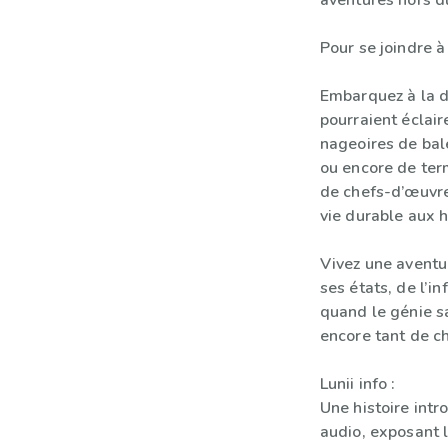
aventures hors 
Pour se joindre à
Embarquez à la d
pourraient éclair
nageoires de bal
ou encore de term
de chefs-d’œuvre
vie durable aux 
Vivez une aventur
ses états, de l’i
quand le génie s
encore tant de c
Lunii info :
Une histoire intr
audio, exposant l