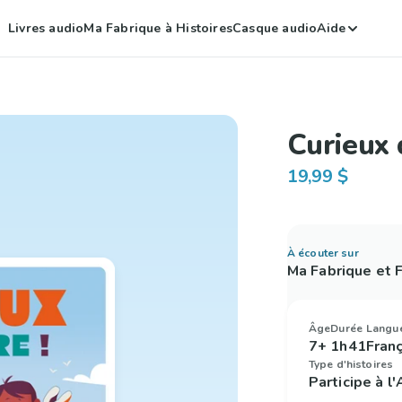
Livres audio
Ma Fabrique à Histoires
Casque audio
Aide
Curieux 
19,99 $
À écouter sur
Ma Fabrique et
Âge
Durée
Langu
7+
1h41
Fran
Type d'histoires
Participe à l