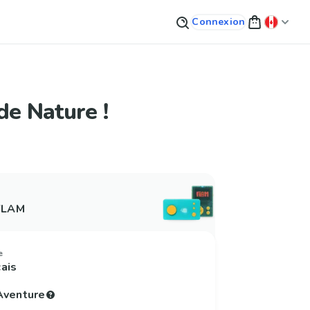
Connexion
de Nature !
 FLAM
e
çais
'Aventure