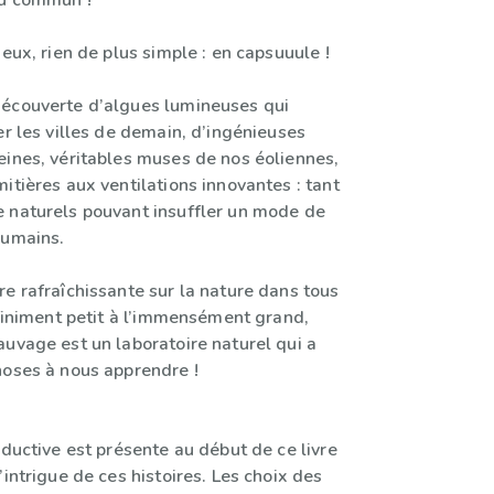
du commun !
 eux, rien de plus simple : en capsuuule !
écouverte d’algues lumineuses qui
er les villes de demain, d’ingénieuses
eines, véritables muses de nos éoliennes,
itières aux ventilations innovantes : tant
 naturels pouvant insuffler un mode de
humains.
e rafraîchissante sur la nature dans tous
nfiniment petit à l’immensément grand,
auvage est un laboratoire naturel qui a
hoses à nous apprendre !
oductive est présente au début de ce livre
’intrigue de ces histoires. Les choix des