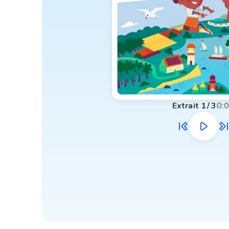
Extrait
1
/
3
0: