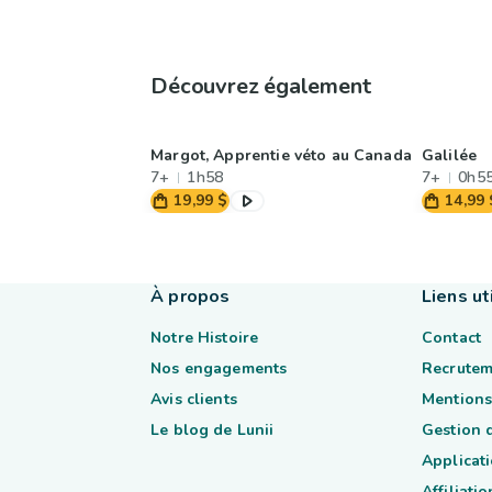
Découvrez également
Margot, Apprentie véto au Canada
Galilée
7+
1h58
7+
0h5
19,99 $
14,99 
À propos
Liens ut
Notre Histoire
Contact
Nos engagements
Recrutem
Avis clients
Mentions
Le blog de Lunii
Gestion 
Applicati
Affiliatio