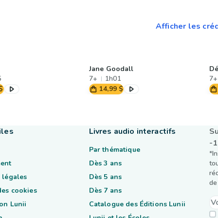
Afficher les cré
Jane Goodall
Dé
5
7+
1h01
7+
$
14,99 $
iles
Livres audio interactifs
Su
-
Par thématique
*I
ent
Dès 3 ans
to
ré
 légales
Dès 5 ans
de 
des cookies
Dès 7 ans
on Lunii
Catalogue des Éditions Lunii
n
Lunii et les Écoles